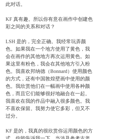
此对话。
KF 真有趣。所以你有意在画作中创建色
彩之间的关系和对话？
LSH 是的，完全正确。我经常玩弄颜
色。如果我在一个地方使用了黄色，我
会在画作的其他地方再次运用黄色。如
果这里有粉色，我会在其他地方引入粉
色。我喜欢邦纳德（Bonnard）使用颜色
的方式，还有中国敦煌壁画中使用的颜
色。我欣赏他们在一幅画中使用各种颜
色，而且它们能够很好地融合在一起。
我喜欢在我的作品中融入很多颜色。我
不喜欢保留。我努力使它多彩，但又不
过分。
KF 是的，我真的很欣赏你运用颜色的方
式。你能告诉我一下，当涉及参考古老