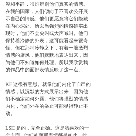
漠和平静，很难辨别他们真实的情感。
在我的国家，人们倾向于不喜欢公开展
示自己的情感。他们更愿意将它们隐藏
在内心深处。所以当强烈的情感确实出
现时，他们不会尖叫或大声喊叫。他们
保持着冷静的外表，这可能看起来很奇
怪。但在那种冷静之下，有着一股激烈
情感的旋风，他们默默地表达出来，因
为他们不知道如何处理。所以我欣赏我
的作品中的面部表情反映了这一点。
KF 这很有意思。就像他们内化了自己的
情感，以沉默的方式展示出来，因为他
们不确定如何外露。他们将强烈的情感
内化，他们外在的举止可能显得静止不
动。
LSH 是的，完全正确。这是我喜欢的一
个方面 - 他们的面部表情都是如此。此