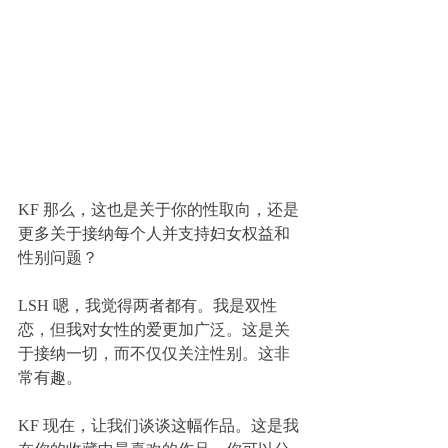
KF 那么，这也是关于你的性取向，还是
更多关于接纳每个人并支持妇女权益和
性别问题？
LSH 嗯，我觉得两者都有。我是双性
恋，但我对女性的爱更加广泛。这是关
于接纳一切，而不仅仅关注性别。这非
常有趣。
KF 现在，让我们谈谈这幅作品。这是我