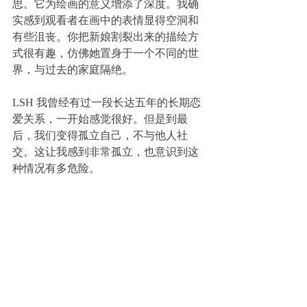
思。它为绘画的意义增添了深度。我确
实感到观看者在画中的表情显得空洞和
有些沮丧。你把新娘割裂出来的描绘方
式很有趣，仿佛她置身于一个不同的世
界，与过去的家庭隔绝。
LSH 我曾经有过一段长达五年的长期恋
爱关系，一开始感觉很好。但是到最
后，我们变得孤立自己，不与他人社
交。这让我感到非常孤立，也意识到这
种情况有多危险。
KF 是的，我也有类似的经历。有时候，
我们沉浸在关系或其他人当中，创造出
我们自己的小世界，变得相互依赖。
LSH 对，完全正确。这就是我想在这幅
画中探索的东西。