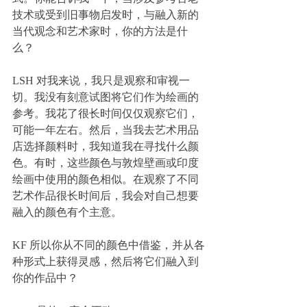
技术或受到旧事物启发时，与融入新的
当代观念和艺术家时，你的方法是什
么？
LSH 对我来说，我只是观察和审视一
切。我没有刻意试图将它们作为绘画的
参考。我花了很长时间仅仅观察它们，
可能一年左右。然后，当我去艺术用品
店选择颜料时，我知道我在寻找什么颜
色。有时，这些颜色与敦煌壁画或印度
绘画中使用的颜色相似。在观察了不同
艺术作品很长时间后，我会对自己想要
融入的颜色有个主意。
KF 所以你从不同的颜色中借鉴，并从各
种形式上获得灵感，然后将它们融入到
你的作品中？