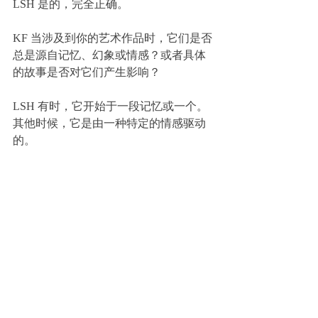
LSH 是的，完全正确。
KF 当涉及到你的艺术作品时，它们是否
总是源自记忆、幻象或情感？或者具体
的故事是否对它们产生影响？
LSH 有时，它开始于一段记忆或一个。
其他时候，它是由一种特定的情感驱动
的。