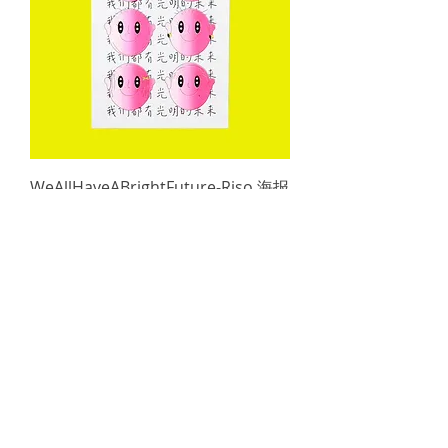
WeAllHaveABrightFuture-Riso 海报
價格
£10.00